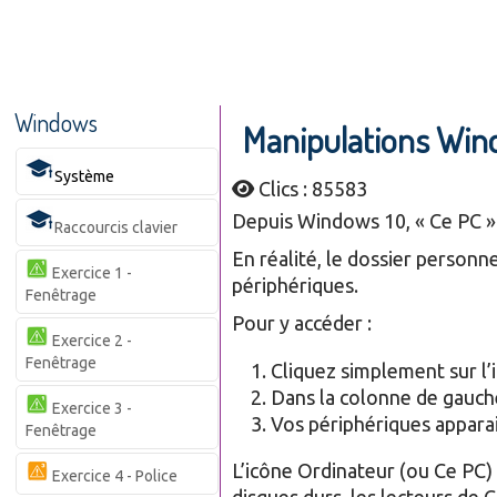
Windows
Manipulations Wi
Système
Clics : 85583
Depuis Windows 10, « Ce PC » 
Raccourcis clavier
En réalité, le dossier personn
Exercice 1 -
périphériques.
Fenêtrage
Pour y accéder :
Exercice 2 -
Fenêtrage
Cliquez simplement sur l’
Dans la colonne de gauche
Exercice 3 -
Vos périphériques apparai
Fenêtrage
L’icône Ordinateur (ou Ce PC) 
Exercice 4 - Police