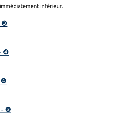
 immédiatement inférieur.
- ❸
 - ❹
- ❹
 - ❸