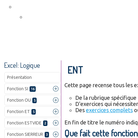
Excel: Logique
ENT
Présentation
Cette page recense tous les exe
Fonction SI
16
De la rubrique spécifique 
Fonction OU
5
D'exercices qui nécessiten
Des
exercices complets
o
Fonction ET
5
En fin de titre le numéro indiq
Fonction ESTVIDE
2
Que fait cette fonction
Fonction SIERREUR
3