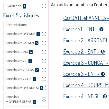
Arrondis un nombre à l'entier
Evaluation
1
Excel: Statistiques
Cas DATE et ANNEES 
Présentations
Exercice 1 - ENT - ❷
Fonction MOYENNE
5
Exercice 2 - ARRONDI
Fonction MAX-MIN
5
Exercice 2 - ENT - ❸
Fonction RANG
6
Fonction NB.SI
Exercice 3 - CONCAT 
5
Fonction NB.SI.ENS
2
Exercice 3 - ENT - ❸
Fonction NB.VIDE
3
Exercice 4 - JOURSEM
Fonction MOYENNE.SI
6
Exercice 4 - NB.SI - ❸
Fonction
MOYENNE.SI.ENS
3