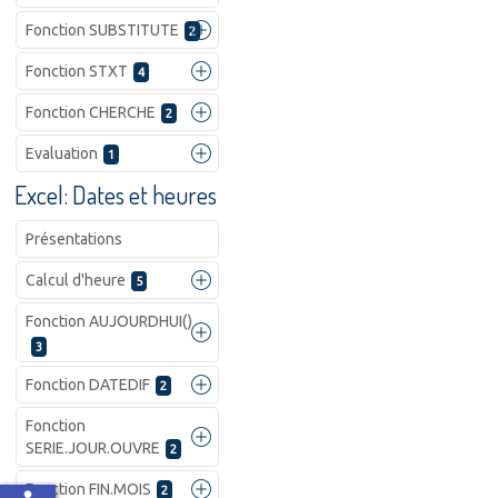
Fonction SUBSTITUTE
2
Fonction STXT
4
Fonction CHERCHE
2
Evaluation
1
Excel: Dates et heures
Présentations
Calcul d'heure
5
Fonction AUJOURDHUI()
3
Fonction DATEDIF
2
Fonction
SERIE.JOUR.OUVRE
2
Fonction FIN.MOIS
2