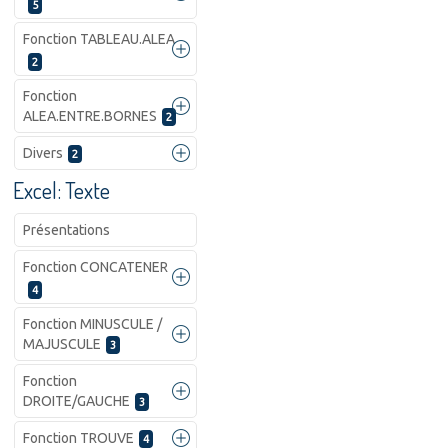
5
Fonction TABLEAU.ALEA
2
Fonction
ALEA.ENTRE.BORNES
2
Divers
2
Excel: Texte
Présentations
Fonction CONCATENER
4
Fonction MINUSCULE /
MAJUSCULE
3
Fonction
DROITE/GAUCHE
3
Fonction TROUVE
4